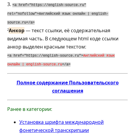
3.
<a href="https://english-source.ru"
rel="nofollow">Английский
язык
онлайн | english-
source.ru</a>
Анкор
— текст ссылки, её содержательная
2
видимая часть. В следующем html коде ссылки
анкор выделен красным текстом:
<a href="https://english-source.ru">
Английский язык
онлайн |
english-source.ru
</a>
Полное содержание Пользовательского
соглашения
Ранее в категории:
Установка шрифта международной
фонетической транскрипции