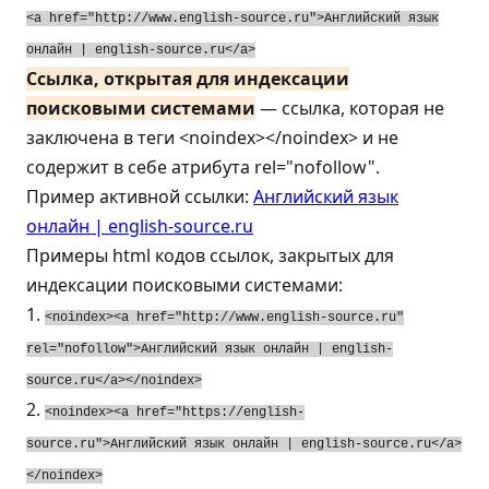
<a href="http://www.english-source.ru">Английский
язык
онлайн | english-source.ru</a>
Ссылка, открытая для индексации
поисковыми системами
— ссылка, которая не
заключена в теги <noindex></noindex> и не
содержит в себе атрибута rel="nofollow".
Пример активной ссылки:
Английский язык
онлайн | english-source.ru
Примеры html кодов ссылок, закрытых для
индексации поисковыми системами:
1.
<noindex><a href="http://www.english-source.ru"
rel="nofollow">Английский
язык
онлайн | english-
source.ru</a></noindex>
2.
<noindex><a href="https://english-
source.ru">Английский
язык
онлайн | english-source.ru</a>
</noindex>