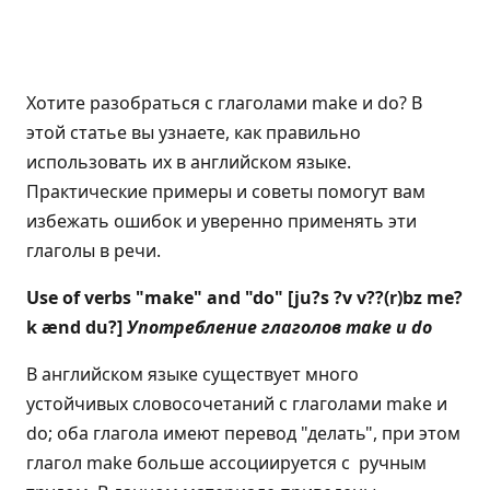
Хотите разобраться с глаголами make и do? В
этой статье вы узнаете, как правильно
использовать их в английском языке.
Практические примеры и советы помогут вам
избежать ошибок и уверенно применять эти
глаголы в речи.
Use of verbs "make" and "do" [ju?s ?v v??(r)bz me?
k ænd du?]
Употребление глаголов make и do
В английском языке существует много
устойчивых словосочетаний с глаголами make и
do; оба глагола имеют перевод "делать", при этом
глагол make больше ассоциируется с ручным