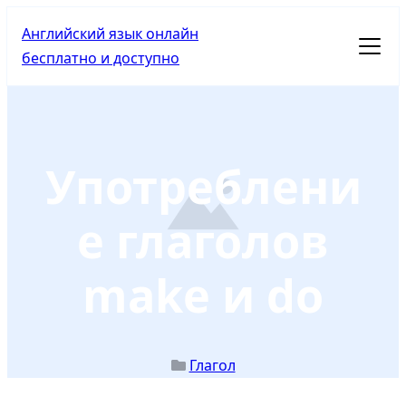
WordPress
Facebook
LinkedIn
Twitter
Telegram
WhatsApp
Pinterest
Почта
Английский язык онлайн
бесплатно и доступно
Posted in
Употреблени
е глаголов
make и do
Глагол