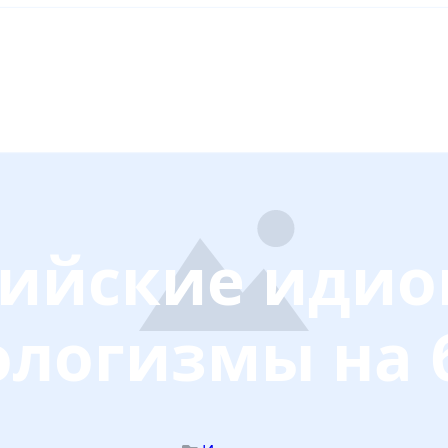
лийские идио
логизмы на 