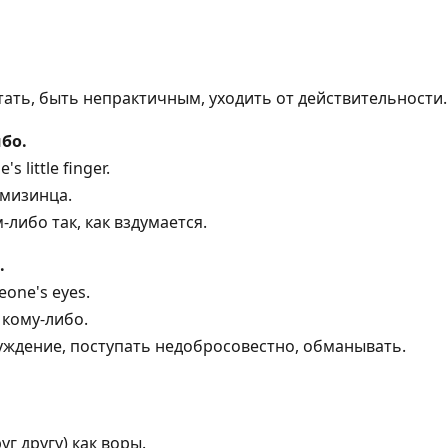
ать, быть непрактичным, уходить от действительности.
бо.
 little finger.
 мизинца.
-либо так, как вздумается.
.
eone's eyes.
 кому-либо.
уждение, поступать недобросовестно, обманывать.
г другу) как воры.