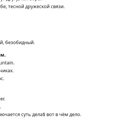
бе, тесной дружеской связи.
й, безобидный.
ом.
untain.
чиках.
с.
er.
.
лючается суть дела$ вот в чём дело.