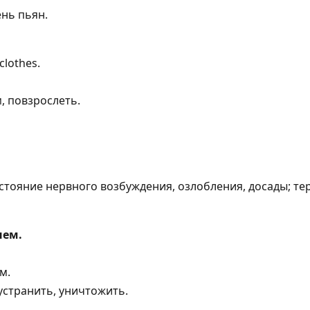
нь пьян.
clothes.
, повзрослеть.
стояние нервного возбуждения, озлобления, досады; те
нем.
м.
устранить, уничтожить.