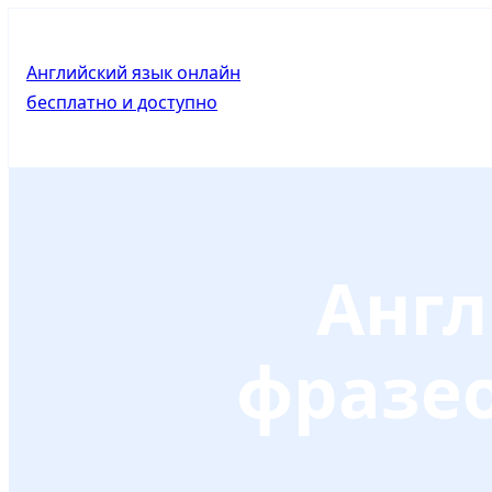
WordPress
Facebook
LinkedIn
Twitter
Telegram
WhatsApp
Pinterest
Почта
Английский язык онлайн
бесплатно и доступно
Posted in
Анг
фразео