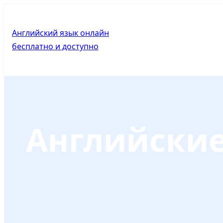
WordPress
Facebook
LinkedIn
Twitter
Telegram
WhatsApp
Pinterest
Почта
Английский язык онлайн
бесплатно и доступно
Posted in
Английские