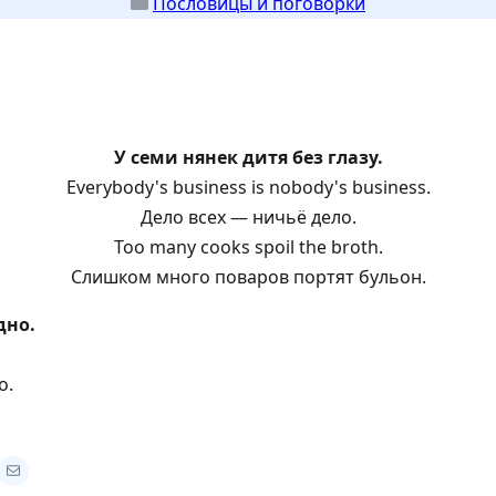
Пословицы и поговорки
У семи нянек дитя без глазу.
Everybody's business is nobody's business.
Дело всех — ничьё дело.
Too many cooks spoil the broth.
Слишком много поваров портят бульон.
дно.
о.