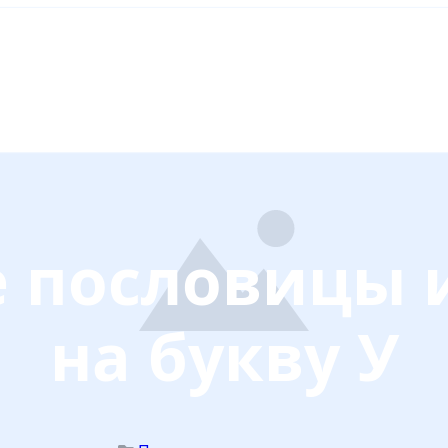
 пословицы 
на букву У