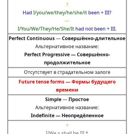
?
Had
I/
you/we/they/h
e/she/it
been + III?
—
I/
You/We/They/
He/She/It
had not been + III.
Perfect Continuous
—
Совершённо-длительное
Альтернативное название:
Perfect Progressive —
Совершённо-
продолжительное
Отсутствует в страдательном залоге
Future tense forms —
Формы будущего
времени
Simple
—
Простое
Альтернативное название:
Indefinite —
Неопредёленное
+
I/We + shall be III.*