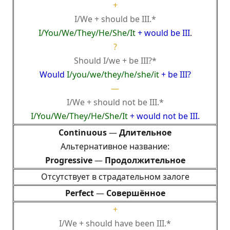
+
I/We + should be III.*
I/You/We/They/He/She/It
+ would be III
.
?
Should I/we + be III?*
Would
I/you/we/they/he/she/it
+ be III?
—
I/We + should not be III.*
I/You/We/They/He/She/It
+ would not be III.
Continuous
—
Длительное
Альтернативное название:
Progressive
—
Продолжительное
Отсутствует в страдательном залоге
Perfect
—
Совершённое
+
I/We + should have been III.*