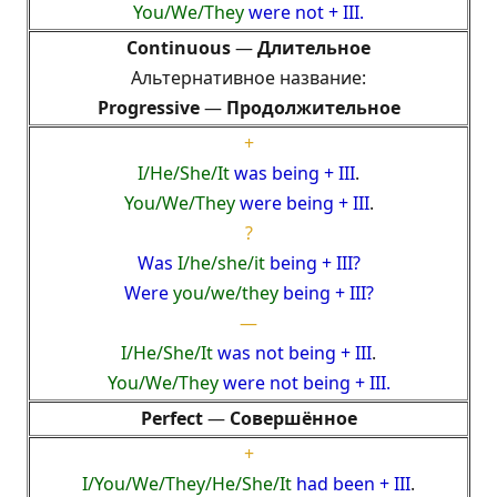
You/We/They
were not + III.
Continuous
—
Длительное
Альтернативное название:
Progressive
—
Продолжительное
+
I/
He/She/It
was being + III
.
You/We/They
were being + III
.
?
Was
I/
he/she/it
being + III?
Were
you/we/they
being + III?
—
I/
He/She/It
was not being + III
.
You/We/They
were not being + III.
Perfect
—
Совершённое
+
I/
You/We/They/
He/She/It
had been + III
.