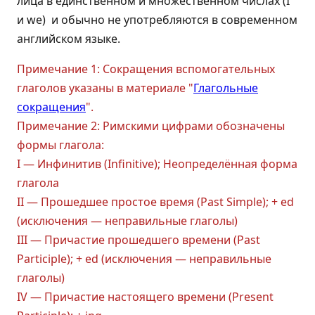
лица в единственном и множественном числах (I
и we) и обычно не употребляются в современном
английском языке.
Примечание 1: Сокращения вспомогательных
глаголов указаны в материале "
Глагольные
сокращения
".
Примечание 2: Римскими цифрами обозначены
формы глагола:
I — Инфинитив (Infinitive); Неопределённая форма
глагола
II — Прошедшее простое время (Past Simple); + ed
(исключения — неправильные глаголы)
III — Причастие прошедшего времени (Past
Participle); + ed (исключения — неправильные
глаголы)
IV — Причастие настоящего времени (Present