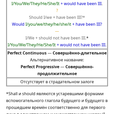
I/You/We/They/He/She/It
+ would have been III
.
?
Should I/we + have been III?*
Would
I/you/we/they/he/she/it
+ have been III?
—
I/We + should not have been III.
*
I/You/We/They/He/She/It
+ would not have been III.
Perfect Continuous
—
Совершённо-длительное
Альтернативное название:
Perfect Progressive
—
Совершённо-
продолжительное
Отсутствует в страдательном залоге
*Shall и should являются устаревшими формами
вспомогательного глагола будущего и будущего в
прошедшем времён соответственно для первого