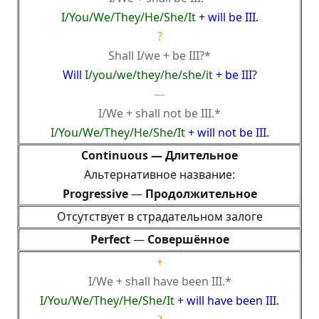
I/You/We/They/He/She/It
+ will be III
.
?
Shall I/we + be III?*
Will
I/you/we/they/he/she/it
+ be III?
—
I/We + shall not be III.*
I/You/We/They/He/She/It
+ will not be III.
Continuous —
Длительное
Альтернативное название:
Progressive
—
Продолжительное
Отсутствует в страдательном залоге
Perfect
—
Совершённое
+
I/We + shall have been III.*
I/You/We/They/He/She/It
+ will have been III
.