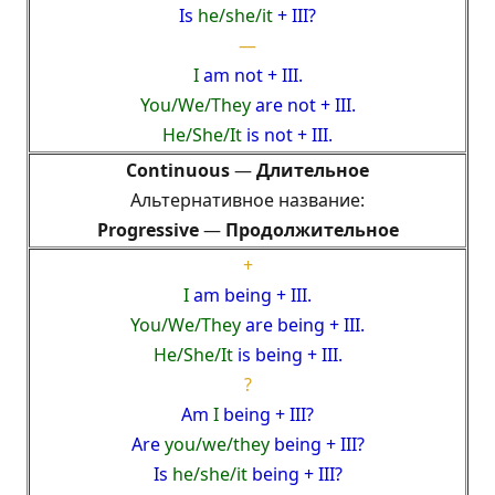
Is
he/she/it
+ III?
—
I
am not + III.
You/We/They
are not + III.
He/She/It
is not + III.
Continuous
—
Длительное
Альтернативное название:
Progressive
—
Продолжительное
+
I
am being + III.
You/We/They
are being + III.
He/She/It
is being + III.
?
Am
I
being + III?
Are
you/we/they
being + III?
Is
he/she/it
being + III?