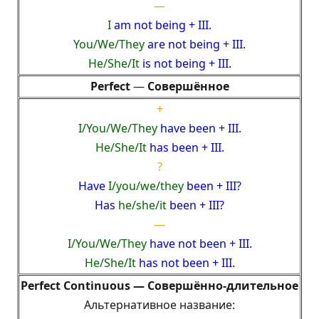
—
I
am not being + III.
You/We/They
are not being + III.
He/She/It
is not being + III.
Perfect
—
Совершённое
+
I/
You/We/They
have been + III.
He/She/It
has been + III.
?
Have
I/
you/we/they
been + III?
H
as
he/she/
it
been
+ III?
—
I/
You/We/They
have not been + III.
He/She/It
has not been + III.
Perfect Continuous —
Совершённо-длительное
Альтернативное название: