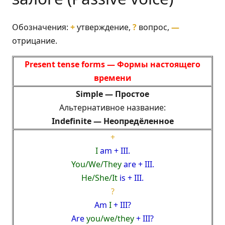
Обозначения:
+
утверждение,
?
вопрос,
—
отрицание.
Present tense forms —
Формы настоящего
времени
Simple —
Простое
Альтернативное название:
Indefinite —
Неопредёленное
+
I
am + III.
You/We/They
are + III.
He/She/It
is + III.
?
Am
I
+ III?
Are
you/we/they
+ III?