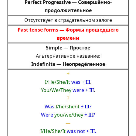
Perfect Progressive —
Совершённо-
продолжительное
Отсутствует в страдательном залоге
Past tense forms —
Формы прошедшего
времени
Simple
—
Простое
Альтернативное название:
Indefinite
—
Неопредёленное
+
I/
He/She/It
was + III
.
You/We/They
were + III
.
?
Was
I/
he/she/it
+ III?
Were
you/we/they
+ III?
—
I/
He/She/It
was not + III.