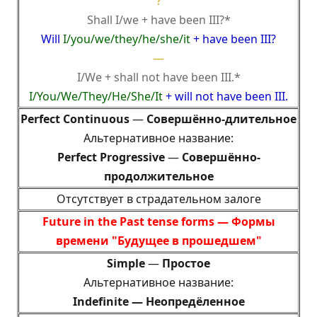
?
Shall I/we + have been III?*
Will
I/you/we/they/he/she/it
+ have been III?
—
I/We + shall not have been III.*
I/You/We/They/He/She/It
+ will not have been III.
Perfect Continuous
—
Совершённо-длительное
Альтернативное название:
Perfect Progressive
—
Совершённо-
продолжительное
Отсутствует в страдательном залоге
Future in the Past tense forms —
Формы
времени "Будущее в прошедшем"
Simple
—
Простое
Альтернативное название:
Indefinite —
Неопредёленное