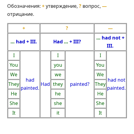
Обозначения:
+
утверждение,
?
вопрос,
—
отрицание.
+
?
—
…
had not +
…
had + III.
Had
…
+ III?
III.
I
I
I
You
you
You
We
we
We
had
had not
They
Had
they
painted?
They
painted.
painted.
He
he
He
She
she
She
It
it
It