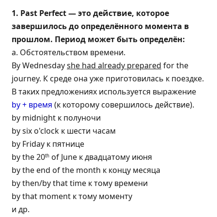
1. Past Perfect — это действие, которое
завершилось до определённого момента в
прошлом. Период может быть определён:
а. Обстоятельством времени.
By Wednesday
she had already prepared
for the
journey. К среде она уже приготовилась к поездке.
В таких предложениях используется выражение
by + время
(к которому совершилось действие).
by midnight к полуночи
by six o'clock к шести часам
by Friday к пятнице
by the 20
of June к двадцатому июня
th
by the end of the month к концу месяца
by then/by that time к тому времени
by that moment к тому моменту
и др.