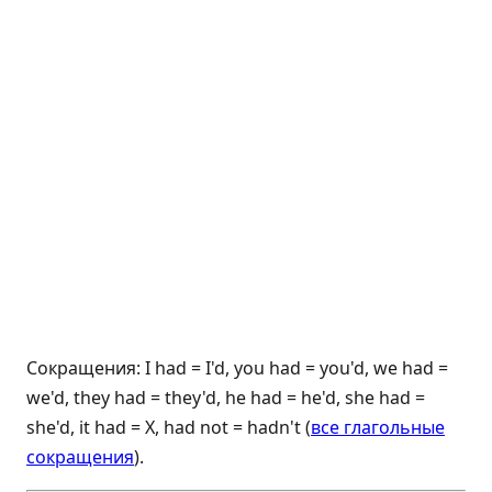
Сокращения: I had = I'd, you had = you'd, we had =
we'd, they had = they'd, he had = he'd, she had =
she'd, it had = X, had not = hadn't (
все глагольные
сокращения
).