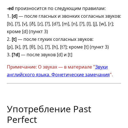
-ed
произносится по следующим правилам:
1.
[d]
— после гласных и звонких согласных звуков:
[b], [?], [v], [ð], [z], [?], [d?], [m], [n], [?], [l], [j], [w], [r];
кроме [d] (пункт 3)
2.
[t]
— после глухих согласных звуков:
[p], [k], [f], [θ], [s], [?], [h], [t?]; кроме [t] (пункт 3)
3.
[?d]
— после звуков [d] и [t]
Примечание: О звуках — в материале "
Звуки
английского языка. Фонетические замечания
".
Употребление Past
Perfect