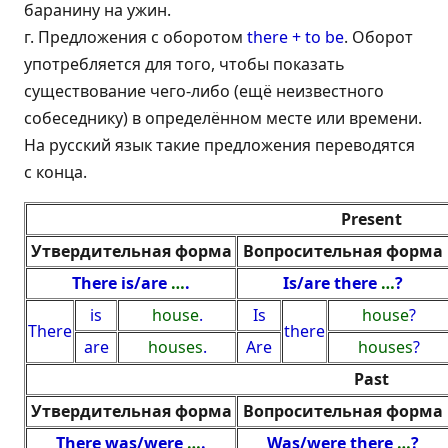
баранину на ужин.
г. Предложения с оборотом
there + to be
. Оборот
употребляется для того, чтобы показать
существование чего-либо (ещё неизвестного
собеседнику) в определённом месте или времени.
На русский язык такие предложения переводятся
с конца.
Present
Утвердительная форма
Вопросительная форма
There is/are
…
.
Is/are there
…
?
is
house
.
Is
house
?
There
there
are
houses
.
Are
houses
?
Past
Утвердительная форма
Вопросительная форма
There was/were
…
.
Was/were there
…
?