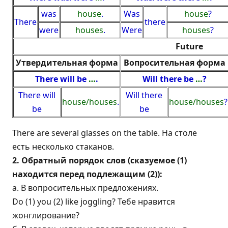
was
house
.
Was
house
?
There
there
were
houses
.
Were
houses
?
Future
Утвердительная форма
Вопросительная форма
There will be
…
.
Will there be
…
?
There will
Will there
house/houses
.
house/houses
?
be
be
There are several glasses on the table. На столе
есть несколько стаканов.
2. Обратный порядок слов (сказуемое (1)
находится перед подлежащим (2)):
а. В вопросительных предложениях.
Do (1) you (2) like joggling? Тебе нравится
жонглирование?