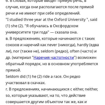
б. В словах, которые вводят прямую речь, в
случае, когда они располагаются после прямой
речи и не имеют при себе определений.
"I studied three year at the Oxford University ", said
(1) she (2). "Я обучалась в Оксфордском
университете три года" — сказала она.
в. В предложениях, которые начинаются с таких
союзов и наречий как never (никогда), hardly (едва
ли), nor (также не), seldom (редко), often (часто) и
др. (материал "
Наречия частотности
") возможен
обратный порядок, но в основном употребляется
прямой.
Seldom did (1) he (2) ride a race. Он редко
участвовал в скачках.
г. В предложениях, начинающихся с either, neither,
so, которые указывают, на то, что действие
совершается другим объектом так же, как и