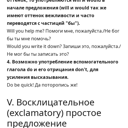
оттенок, то употребляются will и would в
начале предложения (will и would так же
имеют оттенок вежливости и часто
переводятся c частицей "бы").
Will you help me? Помоги мне, пожалуйста./Не бог
бы ты мне помочь?
Would you write it down? Запиши это, пожалуйста./
Не мог бы ты записать это?
4. Возможно употребление вспомогательного
глагола do и его отрицания don't, для
усиления высказывания.
Do be quick! Да поторопись же!
V. Восклицательное
(exclamatory) простое
предложение