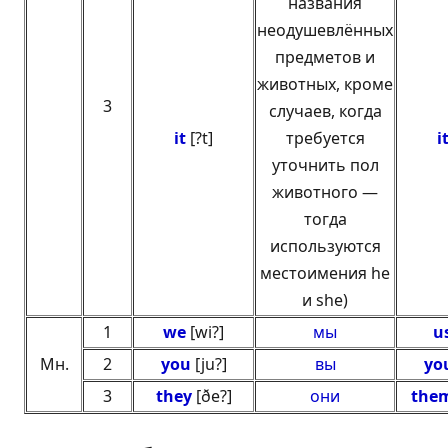
названия
неодушевлённых
предметов и
животных, кроме
3
случаев, когда
it
[?t]
требуется
i
уточнить пол
животного —
тогда
используются
местоимения he
и she)
1
we
[wi?]
мы
u
Мн.
2
you
[ju?]
вы
yo
3
they
[ðe?]
они
the