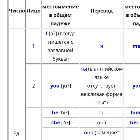
местоимение
мест
Число
Лицо
Перевод
в общем
в об
падеже
па
I
[a?] (всегда
пишется с
1
я
m
заглавной
буквы)
ты
(в английском
языке
2
you
[ju?]
отсутствует
yo
вежливая форма
"вы")
he
[hi?]
он
hi
she
[?i?]
она
her
оно
(заменяет
Ед.