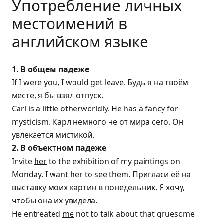
Употребление личных
местоимений в
английском языке
1. В общем падеже
If
I
were
you
,
I
would get leave. Будь я на твоём
месте, я бы взял отпуск.
Carl is a little otherworldly.
He
has a fancy for
mysticism. Карл немного не от мира сего. Он
увлекается мистикой.
2. В объектном падеже
Invite
her
to the exhibition of my paintings on
Monday. I want
her
to see them. Пригласи её на
выставку моих картин в понедельник. Я хочу,
чтобы она их увидела.
He entreated
me
not to talk about that gruesome