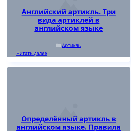
Английский артикль. Три
вида артиклей в
английском языке
Артикль
Читать далее
Posted in
: Определённый артикль в английском языке. Прави
Определённый артикль в
английском языке. Правила