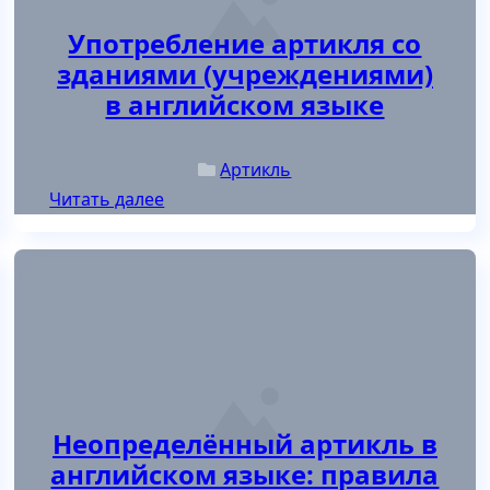
Употребление артикля со
зданиями (учреждениями)
в английском языке
Артикль
Читать далее
ла употребления
Posted in
: Неопределённый артикль в английском языке: прав
Неопределённый артикль в
английском языке: правила