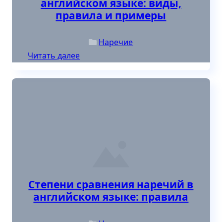
английском языке: виды,
правила и примеры
Наречие
Читать далее
Posted in
: Степени сравнения наречий в английском языке: п
Степени сравнения наречий в
английском языке: правила