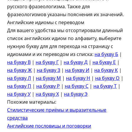
русского фразеологизма. Также для
фразеологизмов указаны пояснения их значений.
Английские идиомы с переводом
Для вашего удобства мы отсортировали длинный
список английских идиом по алфавиту, выберите
нужную букву для для перехода на страницу с
идиомами и их переводом из списка:
на букву Б
|
на букву В
|
на букву Г
|
на букву Д
|
на букву Е
|
на букву Ж
|
на букву З
|
на букву И
|
на букву К
|
на букву Л
|
на букву М
|
на букву Н
|
на букву О
|
на букву П
|
на букву Р
|
на букву C
|
на букву Т
|
на букву У
|
на букву Х
|
на букву Э
Похожие материалы:
Стилистические приёмы и выразительные
средства
Английские пословицы и поговорки